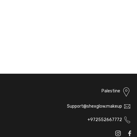
Palestine
Support@shexglow.makeup
972552667772+