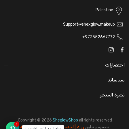
Palestine
Support@shexglow.makeup
972552667772+
اختصارات
سياساتنا
نشرة المتجر
Copyright © 2026
SheglowShop
all rights reserved.
1
تصميم و تطوير
رواد || لخدمات وحلول الويب المتكاملة
تواصل معنا عبر الواتساب