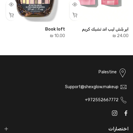
اير بلش ليب اند تشيك كريم
Book loft
e
₪
10.00 ₪
24.00 ₪
Palestine
Support@shexglow.makeup
972552667772+
اختصارات