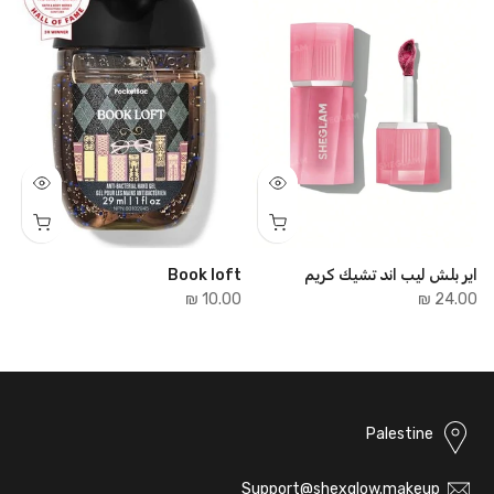
اير بلش ليب اند تشيك كريم
Book loft
e
₪
10.00 ₪
24.00 ₪
Palestine
Support@shexglow.makeup