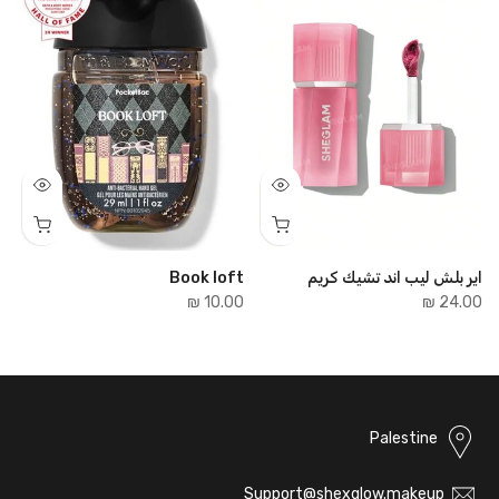
اير بلش ليب اند تشيك كريم
Book loft
e
₪
10.00 ₪
24.00 ₪
Palestine
Support@shexglow.makeup