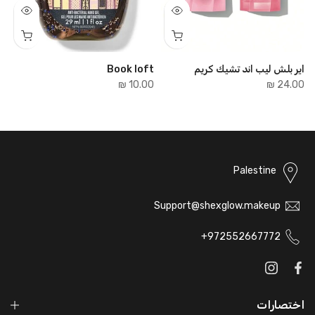
اير بلش ليب اند تشيك كريم
Book loft
e
₪
10.00 ₪
24.00 ₪
Palestine
Support@shexglow.makeup
972552667772+
اختصارات