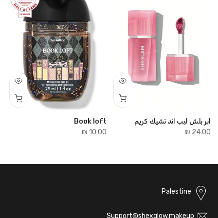
اير بلش ليب اند تشيك كريم
Book loft
e
₪
10.00 ₪
24.00 ₪
Palestine
Support@shexglow.makeup