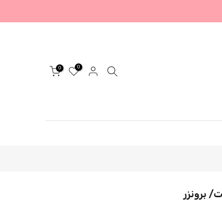
0
0
ت/ برونزر