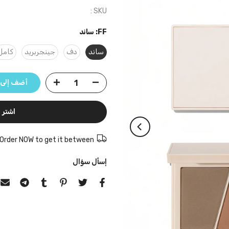
SKU :
FF:
ساند
ساند
دف
جينجربريد
كامل
أضف إلى 
اشتر ا
Order NOW to get it between
إسأل سؤال