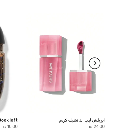
اير بلش ليب اند تشيك كريم
Book loft
10.00 ₪
24.00 ₪