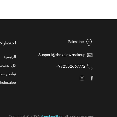
Palestine
اختصارات
Support@shexglow.makeup
الرئيسية
كل المنتج
972552667772+
تواصل معن
holesalee
Copyright © 2026
SheglowShop
all rights reserved.