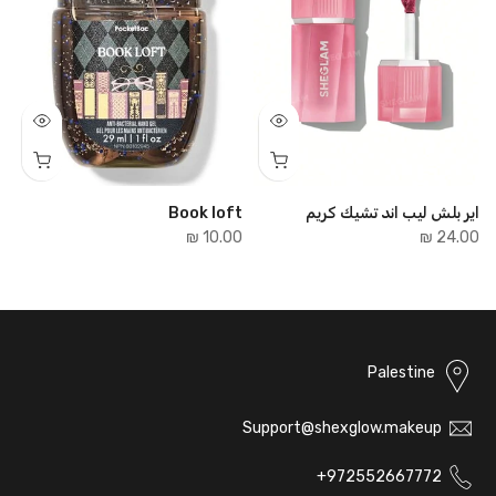
اير بلش ليب اند تشيك كريم
Book loft
e
₪
10.00 ₪
24.00 ₪
Palestine
Support@shexglow.makeup
972552667772+