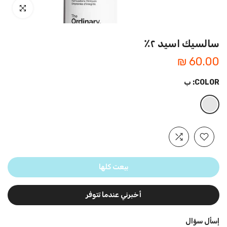
اضغط للتكبير
سالسيك اسيد ٢٪
60.00 ₪
COLOR:
ب
بيعت كلها
أخبرني عندما تتوفر
إسأل سؤال