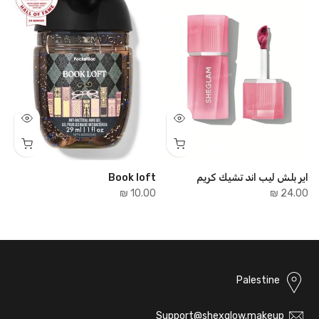
اير بلش ليب اند تشيك كريم
Book loft
e
₪
10.00 ₪
24.00 ₪
Palestine
Support@shexglow.makeup