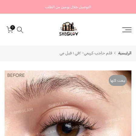
التخطي
التوصيل خلال يومين من الطلب
إلى
المحتوى
0
الرئيسية
قلم حاجب كريمي- ٢في ١ فيل مي
بيعت كلها