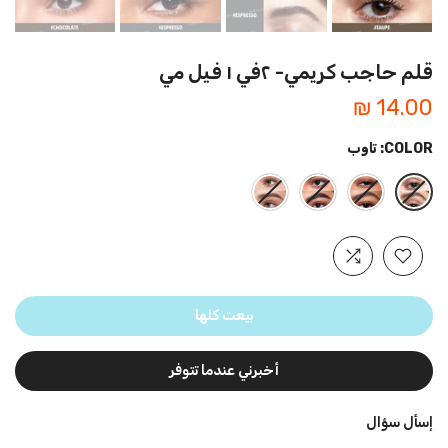
قلم حاجب كريمي- ٢في ١ فيل مي
14.00 ₪
COLOR:
تاوب
بيعت كلها
أخبرني عندما تتوفر
إسأل سؤال