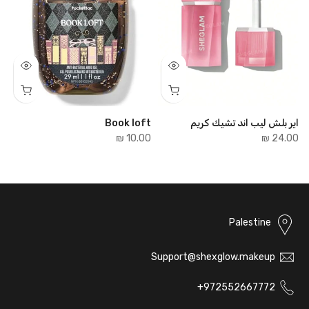
اير بلش ليب اند تشيك كريم
Book loft
e
₪
10.00 ₪
24.00 ₪
Palestine
Support@shexglow.makeup
972552667772+