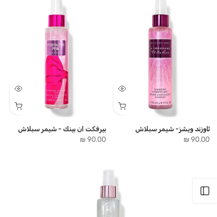
ثاوزند ويشز- شيمر سبلاش
بيرفكت ان بينك - شيمر سبلاش
90.00 ₪
90.00 ₪
فتح الشريط الجانبي