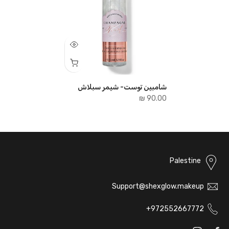
شامبين توست- شيمر سبلاش
90.00 ₪
Palestine
Support@shexglow.makeup
972552667772+