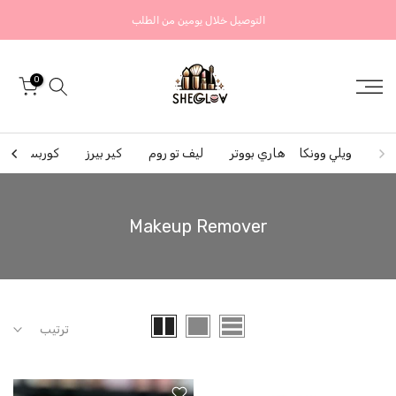
التخطي
التوصيل خلال يومين من الطلب
إلى
المحتوى
0
ويلي وونكا
هاري بووتر
ليف تو روم
كير بيرز
كوربس برايد
Makeup Remover
ترتيب