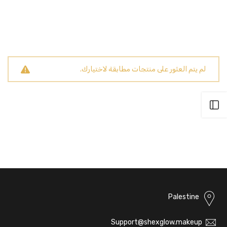
لم يتم العثور على منتجات مطابقة لاختيارك.
فتح الشريط الجانبي
Palestine
Support@shexglow.makeup